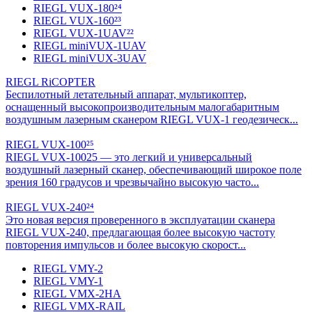
RIEGL VUX-180²⁴
RIEGL VUX-160²³
RIEGL VUX-1UAV²²
RIEGL miniVUX-1UAV
RIEGL miniVUX-3UAV
RIEGL RiCOPTER
Беспилотный летательный аппарат, мультикоптер,
оснащенный высокопроизводительным малогабаритным
воздушным лазерным сканером RIEGL VUX-1 геодезическ...
RIEGL VUX-100²⁵
RIEGL VUX-10025 — это легкий и универсальный
воздушный лазерный сканер, обеспечивающий широкое поле
зрения 160 градусов и чрезвычайно высокую часто...
RIEGL VUX-240²⁴
Это новая версия проверенного в эксплуатации сканера
RIEGL VUX-240, предлагающая более высокую частоту
повторения импульсов и более высокую скорост...
RIEGL VMY-2
RIEGL VMY-1
RIEGL VMX-2HA
RIEGL VMX-RAIL