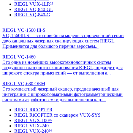
RIEGL VUX-1LR²²
RIEGL VQ-840-GL
RIEGL VQ-840-G
RIEGL VQ-1560 III-S
VQ-1560III-S — это новейшая модель в проверенной серии
двухканальных лазерных сканирующих систем RIEGL.
Применяется для большого перечня аэросъем...
RIEGL VQ-1460
Это одна из новейших высокотехнологичных систем
воздушного лазерного сканирования RIEGL, подходит для
широкого спектра применений — от выполнения а...
RIEGL VQ-680 OEM
Это компактный лазерный сканер, предназначенный для
интеграции с широкоформатными фотограмметрическими
системами аэрофотосъемки для выполнения карт...
RIEGL RiCOPTER
RIEGL RiCOPTER со сканером VUX-SYS
RIEGL VUX-100²⁵
RIEGL VUX-240
RIEGL VUX-240²⁴