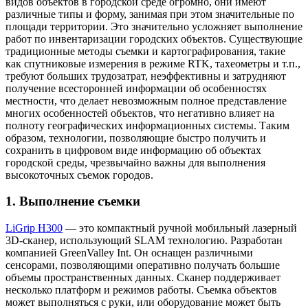
видов объектов в городской среде огромно, они имеют
различные типы и форму, занимая при этом значительные по
площади территории. Это значительно усложняет выполнение
работ по инвентаризации городских объектов. Существующие
традиционные методы съемки и картографирования, такие
как спутниковые измерения в режиме RTK, тахеометры и т.п.,
требуют больших трудозатрат, неэффективны и затрудняют
получение всесторонней информации об особенностях
местности, что делает невозможным полное представление
многих особенностей объектов, что негативно влияет на
полноту географических информационных системы. Таким
образом, технологии, позволяющие быстро получить и
сохранить в цифровом виде информацию об объектах
городской среды, чрезвычайно важны для выполнения
высокоточных съемок городов.
1. Выполнение съемки
LiGrip H300
— это компактный ручной мобильный лазерный
3D-сканер, использующий SLAM технологию. Разработан
компанией GreenValley Int. Он оснащен различными
сенсорами, позволяющими оперативно получать большие
объемы пространственных данных. Сканер поддерживает
несколько платформ и режимов работы. Съемка объектов
может выполняться с руки, или оборудование может быть