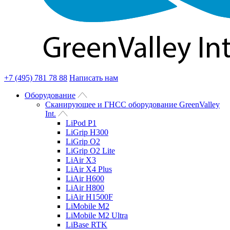
+7 (495) 781 78 88
Написать нам
Оборудование
Сканирующее и ГНСС оборудование GreenValley
Int.
LiPod P1
LiGrip H300
LiGrip O2
LiGrip O2 Lite
LiAir X3
LiAir X4 Plus
LiAir H600
LiAir H800
LiAir H1500F
LiMobile M2
LiMobile M2 Ultra
LiBase RTK