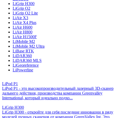
LiGrip H300
LiGrip O2
LiGrip O2 Lite
LiAir X3
LiAir X4 Plus
LiAir H600
LiAir H800
LiAir H1500F
LiMobile M2
LiMobile M2 Ultra
LiBase RTK
LiDAR360
LiDAR360 MLS
LiGeoreference
LiPowerline
LiPod P1
LiPod P1 - это высокопроизводительный лазерный 3D-сканер
дальнего действия, производства компании Greenvalley
International, который идеально подхо...
LiGrip H300
LiGrip H300 - откройте для себя последние инновации в ряду
моделей ручных сканеров от компании GreenValley Int. Это