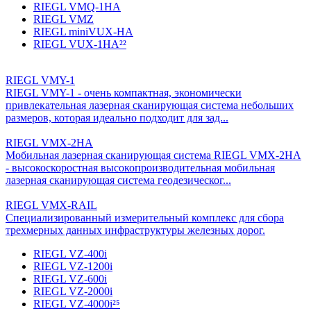
RIEGL VMQ-1HA
RIEGL VMZ
RIEGL miniVUX-HA
RIEGL VUX-1HA²²
RIEGL VMY-1
RIEGL VMY-1 - очень компактная, экономически
привлекательная лазерная сканирующая система небольших
размеров, которая идеально подходит для зад...
RIEGL VMX-2HA
Мобильная лазерная сканирующая система RIEGL VMX-2HA
- высокоскоростная высокопроизводительная мобильная
лазерная сканирующая система геодезическог...
RIEGL VMX-RAIL
Специализированный измерительный комплекс для сбора
трехмерных данных инфраструктуры железных дорог.
RIEGL VZ-400i
RIEGL VZ-1200i
RIEGL VZ-600i
RIEGL VZ-2000i
RIEGL VZ-4000i²⁵