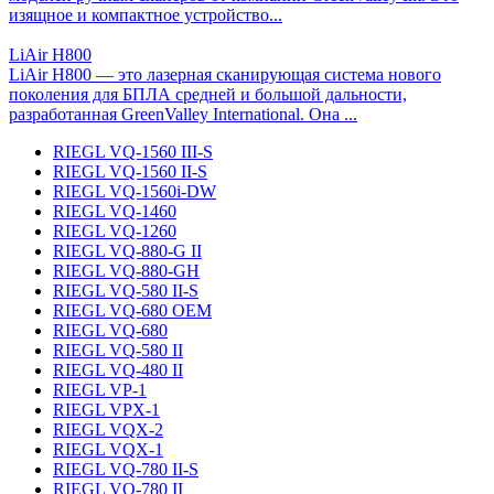
изящное и компактное устройство...
LiAir H800
LiAir H800 — это лазерная сканирующая система нового
поколения для БПЛА средней и большой дальности,
разработанная GreenValley International. Она ...
RIEGL VQ-1560 III-S
RIEGL VQ-1560 II-S
RIEGL VQ-1560i-DW
RIEGL VQ-1460
RIEGL VQ-1260
RIEGL VQ-880-G II
RIEGL VQ-880-GH
RIEGL VQ-580 II-S
RIEGL VQ-680 OEM
RIEGL VQ-680
RIEGL VQ-580 II
RIEGL VQ-480 II
RIEGL VP-1
RIEGL VPX-1
RIEGL VQX-2
RIEGL VQX-1
RIEGL VQ-780 II-S
RIEGL VQ-780 II