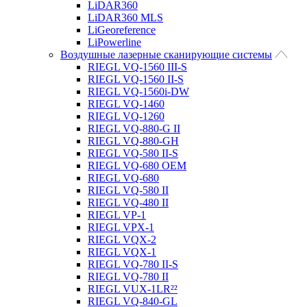
LiDAR360
LiDAR360 MLS
LiGeoreference
LiPowerline
Воздушные лазерные сканирующие системы
RIEGL VQ-1560 III-S
RIEGL VQ-1560 II-S
RIEGL VQ-1560i-DW
RIEGL VQ-1460
RIEGL VQ-1260
RIEGL VQ-880-G II
RIEGL VQ-880-GH
RIEGL VQ-580 II-S
RIEGL VQ-680 OEM
RIEGL VQ-680
RIEGL VQ-580 II
RIEGL VQ-480 II
RIEGL VP-1
RIEGL VPX-1
RIEGL VQX-2
RIEGL VQX-1
RIEGL VQ-780 II-S
RIEGL VQ-780 II
RIEGL VUX-1LR²²
RIEGL VQ-840-GL