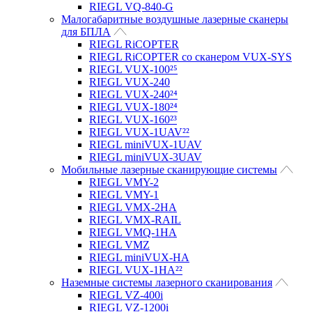
RIEGL VQ-840-G
Малогабаритные воздушные лазерные сканеры
для БПЛА
RIEGL RiCOPTER
RIEGL RiCOPTER со сканером VUX-SYS
RIEGL VUX-100²⁵
RIEGL VUX-240
RIEGL VUX-240²⁴
RIEGL VUX-180²⁴
RIEGL VUX-160²³
RIEGL VUX-1UAV²²
RIEGL miniVUX-1UAV
RIEGL miniVUX-3UAV
Мобильные лазерные сканирующие системы
RIEGL VMY-2
RIEGL VMY-1
RIEGL VMX-2HA
RIEGL VMX-RAIL
RIEGL VMQ-1HA
RIEGL VMZ
RIEGL miniVUX-HA
RIEGL VUX-1HA²²
Наземные системы лазерного сканирования
RIEGL VZ-400i
RIEGL VZ-1200i