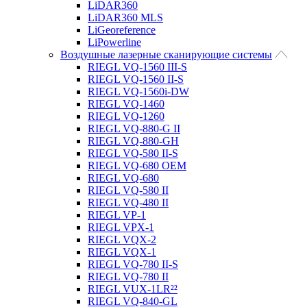
LiDAR360
LiDAR360 MLS
LiGeoreference
LiPowerline
Воздушные лазерные сканирующие системы
RIEGL VQ-1560 III-S
RIEGL VQ-1560 II-S
RIEGL VQ-1560i-DW
RIEGL VQ-1460
RIEGL VQ-1260
RIEGL VQ-880-G II
RIEGL VQ-880-GH
RIEGL VQ-580 II-S
RIEGL VQ-680 OEM
RIEGL VQ-680
RIEGL VQ-580 II
RIEGL VQ-480 II
RIEGL VP-1
RIEGL VPX-1
RIEGL VQX-2
RIEGL VQX-1
RIEGL VQ-780 II-S
RIEGL VQ-780 II
RIEGL VUX-1LR²²
RIEGL VQ-840-GL