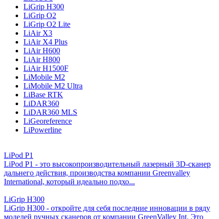
LiGrip H300
LiGrip O2
LiGrip O2 Lite
LiAir X3
LiAir X4 Plus
LiAir H600
LiAir H800
LiAir H1500F
LiMobile M2
LiMobile M2 Ultra
LiBase RTK
LiDAR360
LiDAR360 MLS
LiGeoreference
LiPowerline
LiPod P1
LiPod P1 - это высокопроизводительный лазерный 3D-сканер
дальнего действия, производства компании Greenvalley
International, который идеально подхо...
LiGrip H300
LiGrip H300 - откройте для себя последние инновации в ряду
моделей ручных сканеров от компании GreenValley Int. Это