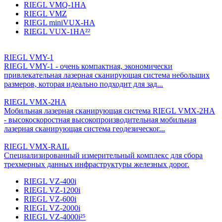
RIEGL VMQ-1HA
RIEGL VMZ
RIEGL miniVUX-HA
RIEGL VUX-1HA²²
RIEGL VMY-1
RIEGL VMY-1 - очень компактная, экономически
привлекательная лазерная сканирующая система небольших
размеров, которая идеально подходит для зад...
RIEGL VMX-2HA
Мобильная лазерная сканирующая система RIEGL VMX-2HA
- высокоскоростная высокопроизводительная мобильная
лазерная сканирующая система геодезическог...
RIEGL VMX-RAIL
Специализированный измерительный комплекс для сбора
трехмерных данных инфраструктуры железных дорог.
RIEGL VZ-400i
RIEGL VZ-1200i
RIEGL VZ-600i
RIEGL VZ-2000i
RIEGL VZ-4000i²⁵