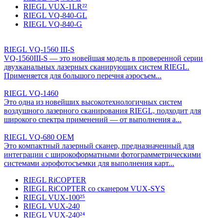
RIEGL VUX-1LR²²
RIEGL VQ-840-GL
RIEGL VQ-840-G
RIEGL VQ-1560 III-S
VQ-1560III-S — это новейшая модель в проверенной серии
двухканальных лазерных сканирующих систем RIEGL.
Применяется для большого перечня аэросъем...
RIEGL VQ-1460
Это одна из новейших высокотехнологичных систем
воздушного лазерного сканирования RIEGL, подходит для
широкого спектра применений — от выполнения а...
RIEGL VQ-680 OEM
Это компактный лазерный сканер, предназначенный для
интеграции с широкоформатными фотограмметрическими
системами аэрофотосъемки для выполнения карт...
RIEGL RiCOPTER
RIEGL RiCOPTER со сканером VUX-SYS
RIEGL VUX-100²⁵
RIEGL VUX-240
RIEGL VUX-240²⁴