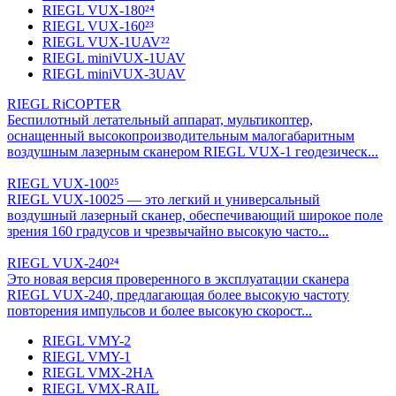
RIEGL VUX-180²⁴
RIEGL VUX-160²³
RIEGL VUX-1UAV²²
RIEGL miniVUX-1UAV
RIEGL miniVUX-3UAV
RIEGL RiCOPTER
Беспилотный летательный аппарат, мультикоптер,
оснащенный высокопроизводительным малогабаритным
воздушным лазерным сканером RIEGL VUX-1 геодезическ...
RIEGL VUX-100²⁵
RIEGL VUX-10025 — это легкий и универсальный
воздушный лазерный сканер, обеспечивающий широкое поле
зрения 160 градусов и чрезвычайно высокую часто...
RIEGL VUX-240²⁴
Это новая версия проверенного в эксплуатации сканера
RIEGL VUX-240, предлагающая более высокую частоту
повторения импульсов и более высокую скорост...
RIEGL VMY-2
RIEGL VMY-1
RIEGL VMX-2HA
RIEGL VMX-RAIL