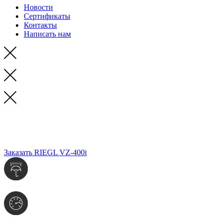
Новости
Сертификаты
Контакты
Написать нам
RIEGL
VZ-400i
высокоскоростной наземный
лазерный сканер
Заказать RIEGL VZ-400i
Прост в применении
Ультравысокая скорость сбора данных