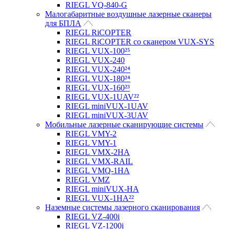
RIEGL VQ-840-G
Малогабаритные воздушные лазерные сканеры
для БПЛА
RIEGL RiCOPTER
RIEGL RiCOPTER со сканером VUX-SYS
RIEGL VUX-100²⁵
RIEGL VUX-240
RIEGL VUX-240²⁴
RIEGL VUX-180²⁴
RIEGL VUX-160²³
RIEGL VUX-1UAV²²
RIEGL miniVUX-1UAV
RIEGL miniVUX-3UAV
Мобильные лазерные сканирующие системы
RIEGL VMY-2
RIEGL VMY-1
RIEGL VMX-2HA
RIEGL VMX-RAIL
RIEGL VMQ-1HA
RIEGL VMZ
RIEGL miniVUX-HA
RIEGL VUX-1HA²²
Наземные системы лазерного сканирования
RIEGL VZ-400i
RIEGL VZ-1200i