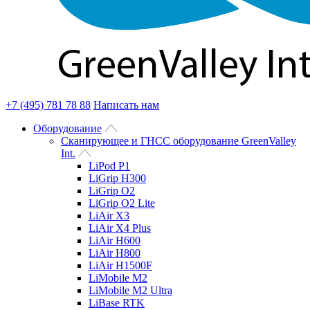
+7 (495) 781 78 88
Написать нам
Оборудование
Сканирующее и ГНСС оборудование GreenValley
Int.
LiPod P1
LiGrip H300
LiGrip O2
LiGrip O2 Lite
LiAir X3
LiAir X4 Plus
LiAir H600
LiAir H800
LiAir H1500F
LiMobile M2
LiMobile M2 Ultra
LiBase RTK