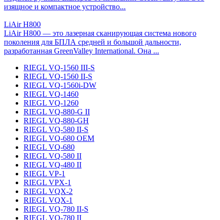
изящное и компактное устройство...
LiAir H800
LiAir H800 — это лазерная сканирующая система нового
поколения для БПЛА средней и большой дальности,
разработанная GreenValley International. Она ...
RIEGL VQ-1560 III-S
RIEGL VQ-1560 II-S
RIEGL VQ-1560i-DW
RIEGL VQ-1460
RIEGL VQ-1260
RIEGL VQ-880-G II
RIEGL VQ-880-GH
RIEGL VQ-580 II-S
RIEGL VQ-680 OEM
RIEGL VQ-680
RIEGL VQ-580 II
RIEGL VQ-480 II
RIEGL VP-1
RIEGL VPX-1
RIEGL VQX-2
RIEGL VQX-1
RIEGL VQ-780 II-S
RIEGL VQ-780 II