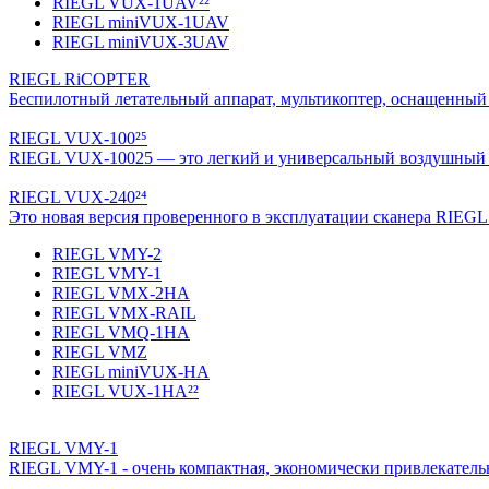
RIEGL VUX-1UAV²²
RIEGL miniVUX-1UAV
RIEGL miniVUX-3UAV
RIEGL RiCOPTER
Беспилотный летательный аппарат, мультикоптер, оснащенны
RIEGL VUX-100²⁵
RIEGL VUX-10025 — это легкий и универсальный воздушный ла
RIEGL VUX-240²⁴
Это новая версия проверенного в эксплуатации сканера RIEGL
RIEGL VMY-2
RIEGL VMY-1
RIEGL VMX-2HA
RIEGL VMX-RAIL
RIEGL VMQ-1HA
RIEGL VMZ
RIEGL miniVUX-HA
RIEGL VUX-1HA²²
RIEGL VMY-1
RIEGL VMY-1 - очень компактная, экономически привлекательна