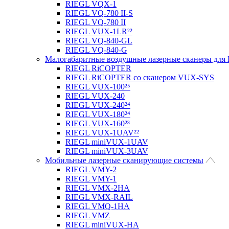
RIEGL VQX-1
RIEGL VQ-780 II-S
RIEGL VQ-780 II
RIEGL VUX-1LR²²
RIEGL VQ-840-GL
RIEGL VQ-840-G
Малогабаритные воздушные лазерные сканеры дл
RIEGL RiCOPTER
RIEGL RiCOPTER со сканером VUX-SYS
RIEGL VUX-100²⁵
RIEGL VUX-240
RIEGL VUX-240²⁴
RIEGL VUX-180²⁴
RIEGL VUX-160²³
RIEGL VUX-1UAV²²
RIEGL miniVUX-1UAV
RIEGL miniVUX-3UAV
Мобильные лазерные сканирующие системы
RIEGL VMY-2
RIEGL VMY-1
RIEGL VMX-2HA
RIEGL VMX-RAIL
RIEGL VMQ-1HA
RIEGL VMZ
RIEGL miniVUX-HA