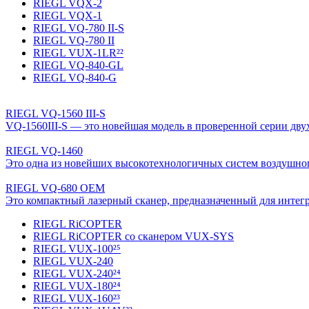
RIEGL VQX-2
RIEGL VQX-1
RIEGL VQ-780 II-S
RIEGL VQ-780 II
RIEGL VUX-1LR²²
RIEGL VQ-840-GL
RIEGL VQ-840-G
RIEGL VQ-1560 III-S
VQ-1560III-S — это новейшая модель в проверенной серии дву
RIEGL VQ-1460
Это одна из новейших высокотехнологичных систем воздушног
RIEGL VQ-680 OEM
Это компактный лазерный сканер, предназначенный для интег
RIEGL RiCOPTER
RIEGL RiCOPTER со сканером VUX-SYS
RIEGL VUX-100²⁵
RIEGL VUX-240
RIEGL VUX-240²⁴
RIEGL VUX-180²⁴
RIEGL VUX-160²³