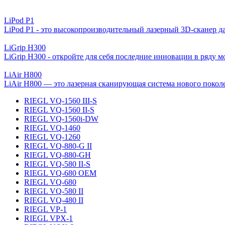
LiPod P1
LiPod P1 - это высокопроизводительный лазерный 3D-сканер даль
LiGrip H300
LiGrip H300 - откройте для себя последние инновации в ряду м
LiAir H800
LiAir H800 — это лазерная сканирующая система нового поколен
RIEGL VQ-1560 III-S
RIEGL VQ-1560 II-S
RIEGL VQ-1560i-DW
RIEGL VQ-1460
RIEGL VQ-1260
RIEGL VQ-880-G II
RIEGL VQ-880-GH
RIEGL VQ-580 II-S
RIEGL VQ-680 OEM
RIEGL VQ-680
RIEGL VQ-580 II
RIEGL VQ-480 II
RIEGL VP-1
RIEGL VPX-1