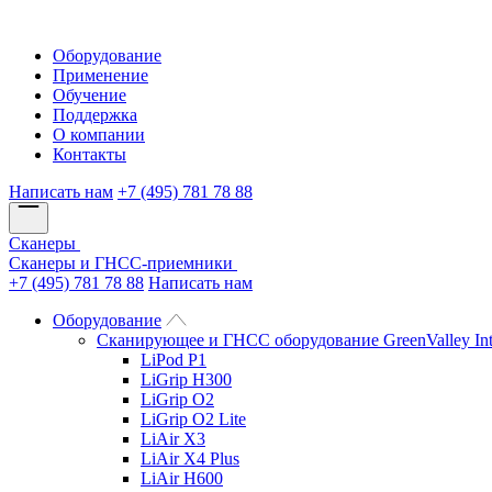
Оборудование
Применение
Обучение
Поддержка
О компании
Контакты
Написать нам
+7 (495) 781 78 88
Сканеры
Сканеры и ГНСС-приемники
+7 (495) 781 78 88
Написать нам
Оборудование
Сканирующее и ГНСС оборудование GreenValley Int
LiPod P1
LiGrip H300
LiGrip O2
LiGrip O2 Lite
LiAir X3
LiAir X4 Plus
LiAir H600