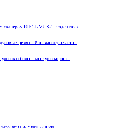
 сканером RIEGL VUX-1 геодезическ...
усов и чрезвычайно высокую часто...
льсов и более высокую скорост...
деально подходит для зад...