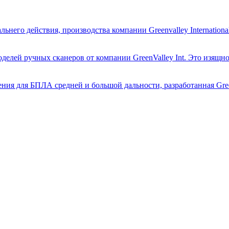
него действия, производства компании Greenvalley International
оделей ручных сканеров от компании GreenValley Int. Это изящно
ия для БПЛА средней и большой дальности, разработанная GreenVa