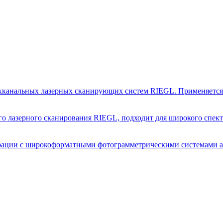
хканальных лазерных сканирующих систем RIEGL. Применяется д
о лазерного сканирования RIEGL, подходит для широкого спект
рации с широкоформатными фотограмметрическими системами аэ