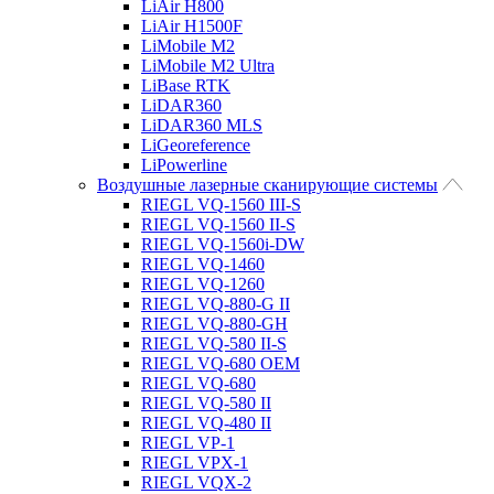
LiAir H800
LiAir H1500F
LiMobile M2
LiMobile M2 Ultra
LiBase RTK
LiDAR360
LiDAR360 MLS
LiGeoreference
LiPowerline
Воздушные лазерные сканирующие системы
RIEGL VQ-1560 III-S
RIEGL VQ-1560 II-S
RIEGL VQ-1560i-DW
RIEGL VQ-1460
RIEGL VQ-1260
RIEGL VQ-880-G II
RIEGL VQ-880-GH
RIEGL VQ-580 II-S
RIEGL VQ-680 OEM
RIEGL VQ-680
RIEGL VQ-580 II
RIEGL VQ-480 II
RIEGL VP-1
RIEGL VPX-1
RIEGL VQX-2