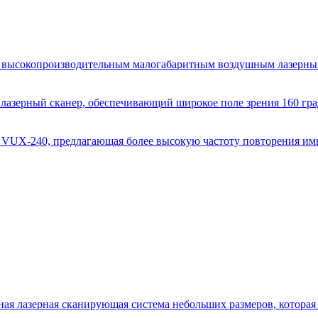
й высокопроизводительным малогабаритным воздушным лазерным
зерный сканер, обеспечивающий широкое поле зрения 160 град
 VUX-240, предлагающая более высокую частоту повторения импу
я лазерная сканирующая система небольших размеров, которая и