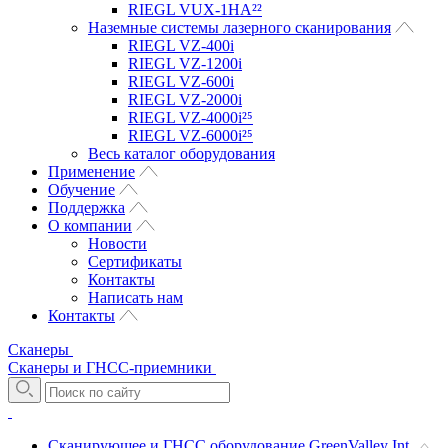
RIEGL VUX-1HA²²
Наземные системы лазерного сканирования
RIEGL VZ-400i
RIEGL VZ-1200i
RIEGL VZ-600i
RIEGL VZ-2000i
RIEGL VZ-4000i²⁵
RIEGL VZ-6000i²⁵
Весь каталог оборудования
Применение
Обучение
Поддержка
О компании
Новости
Сертификаты
Контакты
Написать нам
Контакты
Сканеры
Сканеры и ГНСС-приемники
Сканирующее и ГНСС оборудование GreenValley Int.