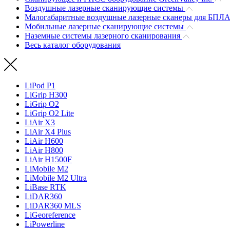
Воздушные лазерные сканирующие системы
Малогабаритные воздушные лазерные сканеры для БПЛ
Мобильные лазерные сканирующие системы
Наземные системы лазерного сканирования
Весь каталог оборудования
LiPod P1
LiGrip H300
LiGrip O2
LiGrip O2 Lite
LiAir X3
LiAir X4 Plus
LiAir H600
LiAir H800
LiAir H1500F
LiMobile M2
LiMobile M2 Ultra
LiBase RTK
LiDAR360
LiDAR360 MLS
LiGeoreference
LiPowerline