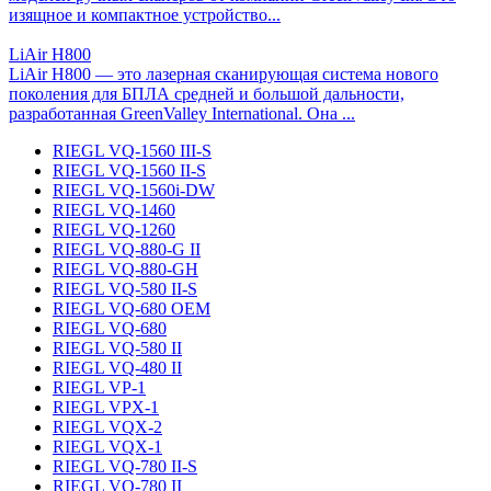
изящное и компактное устройство...
LiAir H800
LiAir H800 — это лазерная сканирующая система нового
поколения для БПЛА средней и большой дальности,
разработанная GreenValley International. Она ...
RIEGL VQ-1560 III-S
RIEGL VQ-1560 II-S
RIEGL VQ-1560i-DW
RIEGL VQ-1460
RIEGL VQ-1260
RIEGL VQ-880-G II
RIEGL VQ-880-GH
RIEGL VQ-580 II-S
RIEGL VQ-680 OEM
RIEGL VQ-680
RIEGL VQ-580 II
RIEGL VQ-480 II
RIEGL VP-1
RIEGL VPX-1
RIEGL VQX-2
RIEGL VQX-1
RIEGL VQ-780 II-S
RIEGL VQ-780 II