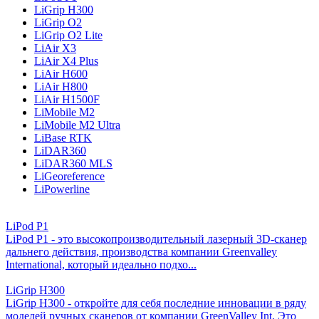
LiGrip H300
LiGrip O2
LiGrip O2 Lite
LiAir X3
LiAir X4 Plus
LiAir H600
LiAir H800
LiAir H1500F
LiMobile M2
LiMobile M2 Ultra
LiBase RTK
LiDAR360
LiDAR360 MLS
LiGeoreference
LiPowerline
LiPod P1
LiPod P1 - это высокопроизводительный лазерный 3D-сканер
дальнего действия, производства компании Greenvalley
International, который идеально подхо...
LiGrip H300
LiGrip H300 - откройте для себя последние инновации в ряду
моделей ручных сканеров от компании GreenValley Int. Это