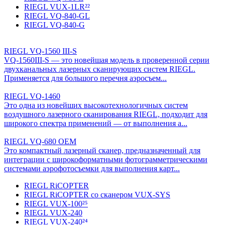
RIEGL VUX-1LR²²
RIEGL VQ-840-GL
RIEGL VQ-840-G
RIEGL VQ-1560 III-S
VQ-1560III-S — это новейшая модель в проверенной серии
двухканальных лазерных сканирующих систем RIEGL.
Применяется для большого перечня аэросъем...
RIEGL VQ-1460
Это одна из новейших высокотехнологичных систем
воздушного лазерного сканирования RIEGL, подходит для
широкого спектра применений — от выполнения а...
RIEGL VQ-680 OEM
Это компактный лазерный сканер, предназначенный для
интеграции с широкоформатными фотограмметрическими
системами аэрофотосъемки для выполнения карт...
RIEGL RiCOPTER
RIEGL RiCOPTER со сканером VUX-SYS
RIEGL VUX-100²⁵
RIEGL VUX-240
RIEGL VUX-240²⁴