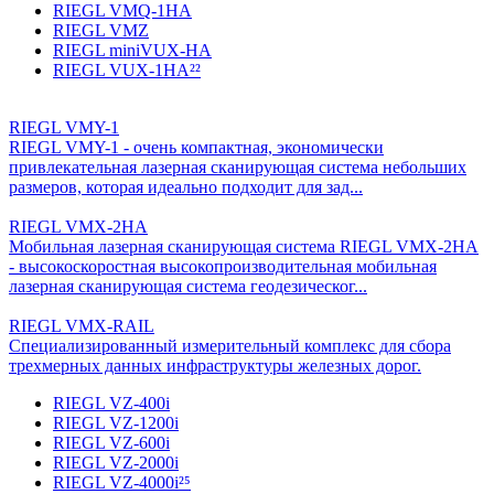
RIEGL VMQ-1HA
RIEGL VMZ
RIEGL miniVUX-HA
RIEGL VUX-1HA²²
RIEGL VMY-1
RIEGL VMY-1 - очень компактная, экономически
привлекательная лазерная сканирующая система небольших
размеров, которая идеально подходит для зад...
RIEGL VMX-2HA
Мобильная лазерная сканирующая система RIEGL VMX-2HA
- высокоскоростная высокопроизводительная мобильная
лазерная сканирующая система геодезическог...
RIEGL VMX-RAIL
Специализированный измерительный комплекс для сбора
трехмерных данных инфраструктуры железных дорог.
RIEGL VZ-400i
RIEGL VZ-1200i
RIEGL VZ-600i
RIEGL VZ-2000i
RIEGL VZ-4000i²⁵