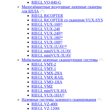
RIEGL VQ-840-G
Малогабаритные воздушные лазерные сканеры
для БПЛА
RIEGL RiCOPTER
RIEGL RiCOPTER со сканером VUX-SYS
RIEGL VUX-100²⁵
RIEGL VUX-240
RIEGL VUX-240²⁴
RIEGL VUX-180²⁴
RIEGL VUX-160²³
RIEGL VUX-1UAV²²
RIEGL miniVUX-1UAV
RIEGL miniVUX-3UAV
Мобильные лазерные сканирующие системы
RIEGL VMY-2
RIEGL VMY-1
RIEGL VMX-2HA
RIEGL VMX-RAIL
RIEGL VMQ-1HA
RIEGL VMZ
RIEGL miniVUX-HA
RIEGL VUX-1HA²²
Наземные системы лазерного сканирования
RIEGL VZ-400i
RIEGL VZ-1200i