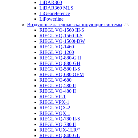
LiDAR360
LiDAR360 MLS
LiGeoreference
LiPowerline
Воздушные лазерные сканирующие системы
RIEGL VQ-1560 III-S
RIEGL VQ-1560 II-S
RIEGL VQ-1560i-DW
RIEGL VQ-1460
RIEGL VQ-1260
RIEGL VQ-880-G II
RIEGL VQ-880-GH
RIEGL VQ-580 II-S
RIEGL VQ-680 OEM
RIEGL VQ-680
RIEGL VQ-580 II
RIEGL VQ-480 II
RIEGL VP-1
RIEGL VPX-1
RIEGL VQX-2
RIEGL VQX-1
RIEGL VQ-780 II-S
RIEGL VQ-780 II
RIEGL VUX-1LR²²
RIEGL VQ-840-GL