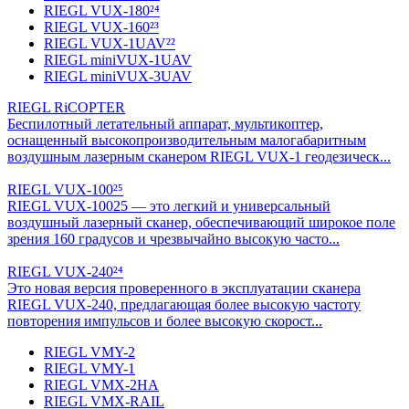
RIEGL VUX-180²⁴
RIEGL VUX-160²³
RIEGL VUX-1UAV²²
RIEGL miniVUX-1UAV
RIEGL miniVUX-3UAV
RIEGL RiCOPTER
Беспилотный летательный аппарат, мультикоптер,
оснащенный высокопроизводительным малогабаритным
воздушным лазерным сканером RIEGL VUX-1 геодезическ...
RIEGL VUX-100²⁵
RIEGL VUX-10025 — это легкий и универсальный
воздушный лазерный сканер, обеспечивающий широкое поле
зрения 160 градусов и чрезвычайно высокую часто...
RIEGL VUX-240²⁴
Это новая версия проверенного в эксплуатации сканера
RIEGL VUX-240, предлагающая более высокую частоту
повторения импульсов и более высокую скорост...
RIEGL VMY-2
RIEGL VMY-1
RIEGL VMX-2HA
RIEGL VMX-RAIL