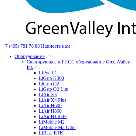
+7 (495) 781 78 88
Написать нам
Оборудование
Сканирующее и ГНСС оборудование GreenValley
Int.
LiPod P1
LiGrip H300
LiGrip O2
LiGrip O2 Lite
LiAir X3
LiAir X4 Plus
LiAir H600
LiAir H800
LiAir H1500F
LiMobile M2
LiMobile M2 Ultra
LiBase RTK