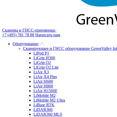
Сканеры и ГНСС-приемники
+7 (495) 781 78 88
Написать нам
Оборудование
Сканирующее и ГНСС оборудование GreenValley Int
LiPod P1
LiGrip H300
LiGrip O2
LiGrip O2 Lite
LiAir X3
LiAir X4 Plus
LiAir H600
LiAir H800
LiAir H1500F
LiMobile M2
LiMobile M2 Ultra
LiBase RTK
LiDAR360
LiDAR360 MLS