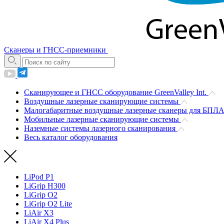
Сканеры и ГНСС-приемники
Сканирующее и ГНСС оборудование GreenValley Int.
Воздушные лазерные сканирующие системы
Малогабаритные воздушные лазерные сканеры для БПЛ
Мобильные лазерные сканирующие системы
Наземные системы лазерного сканирования
Весь каталог оборудования
LiPod P1
LiGrip H300
LiGrip O2
LiGrip O2 Lite
LiAir X3
LiAir X4 Plus