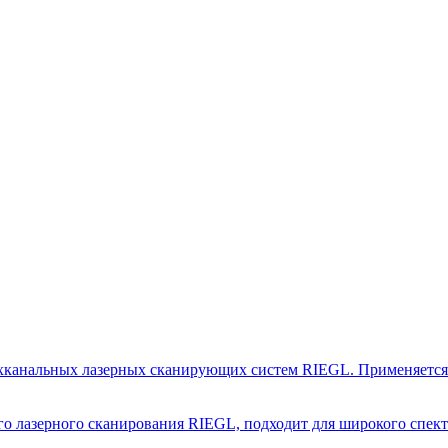
хканальных лазерных сканирующих систем RIEGL. Применяется д
о лазерного сканирования RIEGL, подходит для широкого спект