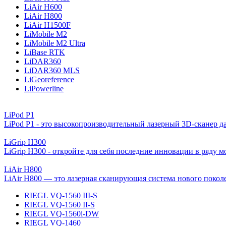
LiAir H600
LiAir H800
LiAir H1500F
LiMobile M2
LiMobile M2 Ultra
LiBase RTK
LiDAR360
LiDAR360 MLS
LiGeoreference
LiPowerline
LiPod P1
LiPod P1 - это высокопроизводительный лазерный 3D-сканер даль
LiGrip H300
LiGrip H300 - откройте для себя последние инновации в ряду м
LiAir H800
LiAir H800 — это лазерная сканирующая система нового поколен
RIEGL VQ-1560 III-S
RIEGL VQ-1560 II-S
RIEGL VQ-1560i-DW
RIEGL VQ-1460