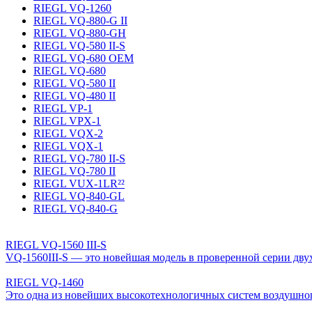
RIEGL VQ-1260
RIEGL VQ-880-G II
RIEGL VQ-880-GH
RIEGL VQ-580 II-S
RIEGL VQ-680 OEM
RIEGL VQ-680
RIEGL VQ-580 II
RIEGL VQ-480 II
RIEGL VP-1
RIEGL VPX-1
RIEGL VQX-2
RIEGL VQX-1
RIEGL VQ-780 II-S
RIEGL VQ-780 II
RIEGL VUX-1LR²²
RIEGL VQ-840-GL
RIEGL VQ-840-G
RIEGL VQ-1560 III-S
VQ-1560III-S — это новейшая модель в проверенной серии дву
RIEGL VQ-1460
Это одна из новейших высокотехнологичных систем воздушног