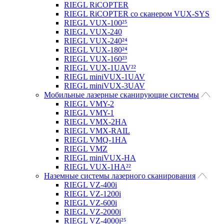
RIEGL RiCOPTER
RIEGL RiCOPTER со сканером VUX-SYS
RIEGL VUX-100²⁵
RIEGL VUX-240
RIEGL VUX-240²⁴
RIEGL VUX-180²⁴
RIEGL VUX-160²³
RIEGL VUX-1UAV²²
RIEGL miniVUX-1UAV
RIEGL miniVUX-3UAV
Мобильные лазерные сканирующие системы
RIEGL VMY-2
RIEGL VMY-1
RIEGL VMX-2HA
RIEGL VMX-RAIL
RIEGL VMQ-1HA
RIEGL VMZ
RIEGL miniVUX-HA
RIEGL VUX-1HA²²
Наземные системы лазерного сканирования
RIEGL VZ-400i
RIEGL VZ-1200i
RIEGL VZ-600i
RIEGL VZ-2000i
RIEGL VZ-4000i²⁵