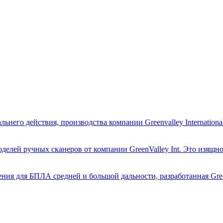
него действия, производства компании Greenvalley International
оделей ручных сканеров от компании GreenValley Int. Это изящно
ия для БПЛА средней и большой дальности, разработанная GreenVa