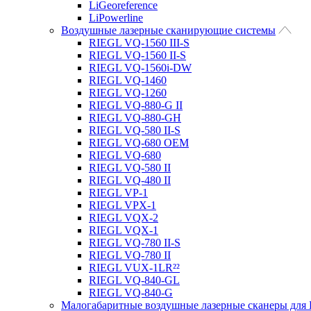
LiGeoreference
LiPowerline
Воздушные лазерные сканирующие системы
RIEGL VQ-1560 III-S
RIEGL VQ-1560 II-S
RIEGL VQ-1560i-DW
RIEGL VQ-1460
RIEGL VQ-1260
RIEGL VQ-880-G II
RIEGL VQ-880-GH
RIEGL VQ-580 II-S
RIEGL VQ-680 OEM
RIEGL VQ-680
RIEGL VQ-580 II
RIEGL VQ-480 II
RIEGL VP-1
RIEGL VPX-1
RIEGL VQX-2
RIEGL VQX-1
RIEGL VQ-780 II-S
RIEGL VQ-780 II
RIEGL VUX-1LR²²
RIEGL VQ-840-GL
RIEGL VQ-840-G
Малогабаритные воздушные лазерные сканеры дл