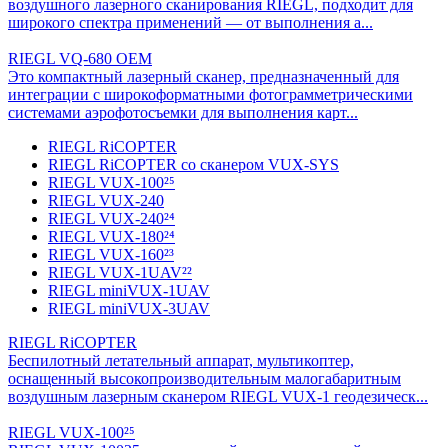
воздушного лазерного сканирования RIEGL, подходит для
широкого спектра применений — от выполнения а...
RIEGL VQ-680 OEM
Это компактный лазерный сканер, предназначенный для
интеграции с широкоформатными фотограмметрическими
системами аэрофотосъемки для выполнения карт...
RIEGL RiCOPTER
RIEGL RiCOPTER со сканером VUX-SYS
RIEGL VUX-100²⁵
RIEGL VUX-240
RIEGL VUX-240²⁴
RIEGL VUX-180²⁴
RIEGL VUX-160²³
RIEGL VUX-1UAV²²
RIEGL miniVUX-1UAV
RIEGL miniVUX-3UAV
RIEGL RiCOPTER
Беспилотный летательный аппарат, мультикоптер,
оснащенный высокопроизводительным малогабаритным
воздушным лазерным сканером RIEGL VUX-1 геодезическ...
RIEGL VUX-100²⁵