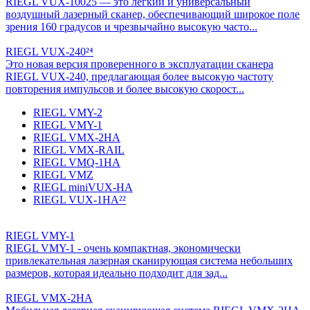
RIEGL VUX-10025 — это легкий и универсальный
воздушный лазерный сканер, обеспечивающий широкое поле
зрения 160 градусов и чрезвычайно высокую часто...
RIEGL VUX-240²⁴
Это новая версия проверенного в эксплуатации сканера
RIEGL VUX-240, предлагающая более высокую частоту
повторения импульсов и более высокую скорост...
RIEGL VMY-2
RIEGL VMY-1
RIEGL VMX-2HA
RIEGL VMX-RAIL
RIEGL VMQ-1HA
RIEGL VMZ
RIEGL miniVUX-HA
RIEGL VUX-1HA²²
RIEGL VMY-1
RIEGL VMY-1 - очень компактная, экономически
привлекательная лазерная сканирующая система небольших
размеров, которая идеально подходит для зад...
RIEGL VMX-2HA