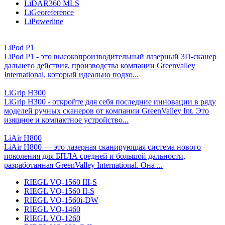
LiDAR360 MLS
LiGeoreference
LiPowerline
LiPod P1
LiPod P1 - это высокопроизводительный лазерный 3D-сканер
дальнего действия, производства компании Greenvalley
International, который идеально подхо...
LiGrip H300
LiGrip H300 - откройте для себя последние инновации в ряду
моделей ручных сканеров от компании GreenValley Int. Это
изящное и компактное устройство...
LiAir H800
LiAir H800 — это лазерная сканирующая система нового
поколения для БПЛА средней и большой дальности,
разработанная GreenValley International. Она ...
RIEGL VQ-1560 III-S
RIEGL VQ-1560 II-S
RIEGL VQ-1560i-DW
RIEGL VQ-1460
RIEGL VQ-1260