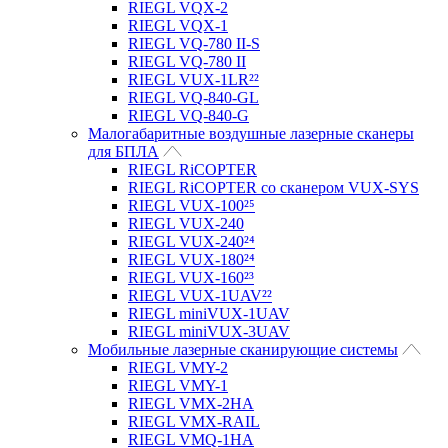
RIEGL VQX-2
RIEGL VQX-1
RIEGL VQ-780 II-S
RIEGL VQ-780 II
RIEGL VUX-1LR²²
RIEGL VQ-840-GL
RIEGL VQ-840-G
Малогабаритные воздушные лазерные сканеры
для БПЛА
RIEGL RiCOPTER
RIEGL RiCOPTER со сканером VUX-SYS
RIEGL VUX-100²⁵
RIEGL VUX-240
RIEGL VUX-240²⁴
RIEGL VUX-180²⁴
RIEGL VUX-160²³
RIEGL VUX-1UAV²²
RIEGL miniVUX-1UAV
RIEGL miniVUX-3UAV
Мобильные лазерные сканирующие системы
RIEGL VMY-2
RIEGL VMY-1
RIEGL VMX-2HA
RIEGL VMX-RAIL
RIEGL VMQ-1HA