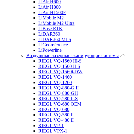
LiAir H600
LiAir H800
LiAir H1500F
LiMobile M2
LiMobile M2 Ultra
LiBase RTK
LiDAR360
LiDAR360 MLS
LiGeoreference
LiPowerline
Воздушные лазерные сканирующие системы
RIEGL VQ-1560 III-S
RIEGL VQ-1560 II-S
RIEGL VQ-1560i-DW
RIEGL VQ-1460
RIEGL VQ-1260
RIEGL VQ-880-G II
RIEGL VQ-880-GH
RIEGL VQ-580 II-S
RIEGL VQ-680 OEM
RIEGL VQ-680
RIEGL VQ-580 II
RIEGL VQ-480 II
RIEGL VP-1
RIEGL VPX-1