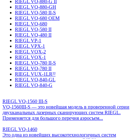
RIEGL VQ-880-G II
RIEGL VQ-880-GH
RIEGL VQ-580 II-S
RIEGL VQ-680 OEM
RIEGL VQ-680
RIEGL VQ-580 II
RIEGL VQ-480 II
RIEGL VP-1
RIEGL VPX-1
RIEGL VQX-2
RIEGL VQX-1
RIEGL VQ-780 II-S
RIEGL VQ-780 II
RIEGL VUX-1LR²²
RIEGL VQ-840-GL
RIEGL VQ-840-G
RIEGL VQ-1560 III-S
VQ-1560III-S — это новейшая модель в проверенной серии
двухканальных лазерных сканирующих систем RIEGL.
Применяется для большого перечня аэросъем...
RIEGL VQ-1460
Это одна из новейших высокотехнологичных систем