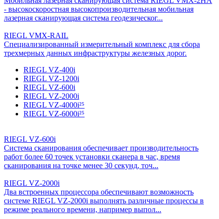
Мобильная лазерная сканирующая система RIEGL VMX-2HA
- высокоскоростная высокопроизводительная мобильная
лазерная сканирующая система геодезическог...
RIEGL VMX-RAIL
Специализированный измерительный комплекс для сбора
трехмерных данных инфраструктуры железных дорог.
RIEGL VZ-400i
RIEGL VZ-1200i
RIEGL VZ-600i
RIEGL VZ-2000i
RIEGL VZ-4000i²⁵
RIEGL VZ-6000i²⁵
RIEGL VZ-600i
Система сканирования обеспечивает производительность
работ более 60 точек установки сканера в час, время
сканирования на точке менее 30 секунд, точ...
RIEGL VZ-2000i
Два встроенных процессора обеспечивают возможность
системе RIEGL VZ-2000i выполнять различные процессы в
режиме реального времени, например выпол...