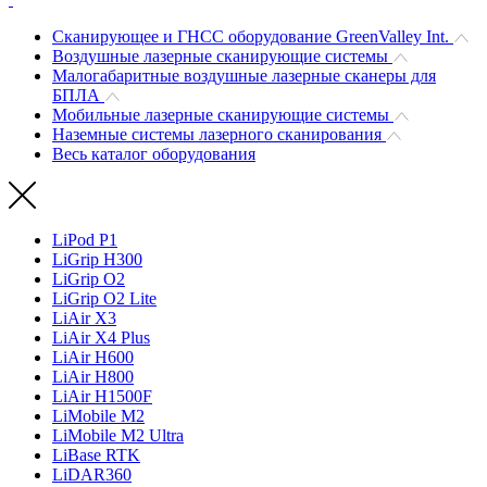
Сканирующее и ГНСС оборудование GreenValley Int.
Воздушные лазерные сканирующие системы
Малогабаритные воздушные лазерные сканеры для
БПЛА
Мобильные лазерные сканирующие системы
Наземные системы лазерного сканирования
Весь каталог оборудования
LiPod P1
LiGrip H300
LiGrip O2
LiGrip O2 Lite
LiAir X3
LiAir X4 Plus
LiAir H600
LiAir H800
LiAir H1500F
LiMobile M2
LiMobile M2 Ultra
LiBase RTK
LiDAR360