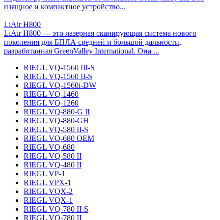
изящное и компактное устройство...
LiAir H800
LiAir H800 — это лазерная сканирующая система нового
поколения для БПЛА средней и большой дальности,
разработанная GreenValley International. Она ...
RIEGL VQ-1560 III-S
RIEGL VQ-1560 II-S
RIEGL VQ-1560i-DW
RIEGL VQ-1460
RIEGL VQ-1260
RIEGL VQ-880-G II
RIEGL VQ-880-GH
RIEGL VQ-580 II-S
RIEGL VQ-680 OEM
RIEGL VQ-680
RIEGL VQ-580 II
RIEGL VQ-480 II
RIEGL VP-1
RIEGL VPX-1
RIEGL VQX-2
RIEGL VQX-1
RIEGL VQ-780 II-S
RIEGL VQ-780 II