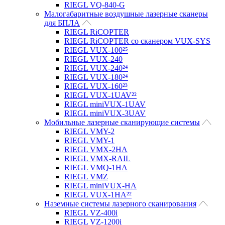
RIEGL VQ-840-G
Малогабаритные воздушные лазерные сканеры
для БПЛА
RIEGL RiCOPTER
RIEGL RiCOPTER со сканером VUX-SYS
RIEGL VUX-100²⁵
RIEGL VUX-240
RIEGL VUX-240²⁴
RIEGL VUX-180²⁴
RIEGL VUX-160²³
RIEGL VUX-1UAV²²
RIEGL miniVUX-1UAV
RIEGL miniVUX-3UAV
Мобильные лазерные сканирующие системы
RIEGL VMY-2
RIEGL VMY-1
RIEGL VMX-2HA
RIEGL VMX-RAIL
RIEGL VMQ-1HA
RIEGL VMZ
RIEGL miniVUX-HA
RIEGL VUX-1HA²²
Наземные системы лазерного сканирования
RIEGL VZ-400i
RIEGL VZ-1200i