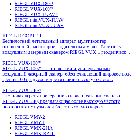
RIEGL VUX-180²⁴
RIEGL VUX-160²³
RIEGL VUX-1UAV²²
RIEGL miniVUX-1UAV
RIEGL miniVUX-3UAV
RIEGL RiCOPTER
Беспилотный летательный аппарат, мультикоптер,
оснащенный высокопроизводительным малогабаритным
воздушным лазерным сканером RIEGL VUX-1 геодезическ...
RIEGL VUX-100²⁵
RIEGL VUX-10025 — это легкий и универсальный
воздушный лазерный сканер, обеспечивающий широкое поле
зрения 160 градусов и чрезвычайно высокую часто...
RIEGL VUX-240²⁴
Это новая версия проверенного в эксплуатации сканера
RIEGL VUX-240, предлагающая более высокую частоту
повторения импульсов и более высокую скорост...
RIEGL VMY-2
RIEGL VMY-1
RIEGL VMX-2HA
RIEGL VMX-RAIL