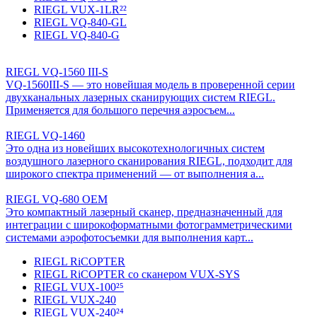
RIEGL VUX-1LR²²
RIEGL VQ-840-GL
RIEGL VQ-840-G
RIEGL VQ-1560 III-S
VQ-1560III-S — это новейшая модель в проверенной серии
двухканальных лазерных сканирующих систем RIEGL.
Применяется для большого перечня аэросъем...
RIEGL VQ-1460
Это одна из новейших высокотехнологичных систем
воздушного лазерного сканирования RIEGL, подходит для
широкого спектра применений — от выполнения а...
RIEGL VQ-680 OEM
Это компактный лазерный сканер, предназначенный для
интеграции с широкоформатными фотограмметрическими
системами аэрофотосъемки для выполнения карт...
RIEGL RiCOPTER
RIEGL RiCOPTER со сканером VUX-SYS
RIEGL VUX-100²⁵
RIEGL VUX-240
RIEGL VUX-240²⁴