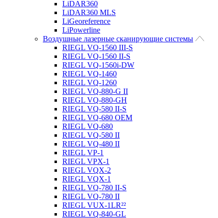
LiDAR360
LiDAR360 MLS
LiGeoreference
LiPowerline
Воздушные лазерные сканирующие системы
RIEGL VQ-1560 III-S
RIEGL VQ-1560 II-S
RIEGL VQ-1560i-DW
RIEGL VQ-1460
RIEGL VQ-1260
RIEGL VQ-880-G II
RIEGL VQ-880-GH
RIEGL VQ-580 II-S
RIEGL VQ-680 OEM
RIEGL VQ-680
RIEGL VQ-580 II
RIEGL VQ-480 II
RIEGL VP-1
RIEGL VPX-1
RIEGL VQX-2
RIEGL VQX-1
RIEGL VQ-780 II-S
RIEGL VQ-780 II
RIEGL VUX-1LR²²
RIEGL VQ-840-GL