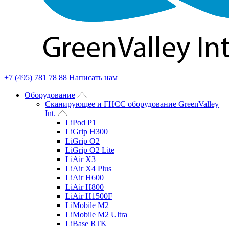
+7 (495) 781 78 88
Написать нам
Оборудование
Сканирующее и ГНСС оборудование GreenValley
Int.
LiPod P1
LiGrip H300
LiGrip O2
LiGrip O2 Lite
LiAir X3
LiAir X4 Plus
LiAir H600
LiAir H800
LiAir H1500F
LiMobile M2
LiMobile M2 Ultra
LiBase RTK