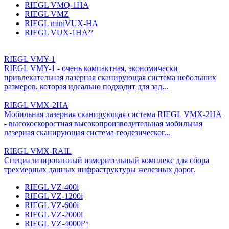
RIEGL VMQ-1HA
RIEGL VMZ
RIEGL miniVUX-HA
RIEGL VUX-1HA²²
RIEGL VMY-1
RIEGL VMY-1 - очень компактная, экономически
привлекательная лазерная сканирующая система небольших
размеров, которая идеально подходит для зад...
RIEGL VMX-2HA
Мобильная лазерная сканирующая система RIEGL VMX-2HA
- высокоскоростная высокопроизводительная мобильная
лазерная сканирующая система геодезическог...
RIEGL VMX-RAIL
Специализированный измерительный комплекс для сбора
трехмерных данных инфраструктуры железных дорог.
RIEGL VZ-400i
RIEGL VZ-1200i
RIEGL VZ-600i
RIEGL VZ-2000i
RIEGL VZ-4000i²⁵