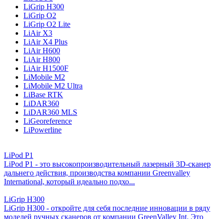
LiGrip H300
LiGrip O2
LiGrip O2 Lite
LiAir X3
LiAir X4 Plus
LiAir H600
LiAir H800
LiAir H1500F
LiMobile M2
LiMobile M2 Ultra
LiBase RTK
LiDAR360
LiDAR360 MLS
LiGeoreference
LiPowerline
LiPod P1
LiPod P1 - это высокопроизводительный лазерный 3D-сканер
дальнего действия, производства компании Greenvalley
International, который идеально подхо...
LiGrip H300
LiGrip H300 - откройте для себя последние инновации в ряду
моделей ручных сканеров от компании GreenValley Int. Это