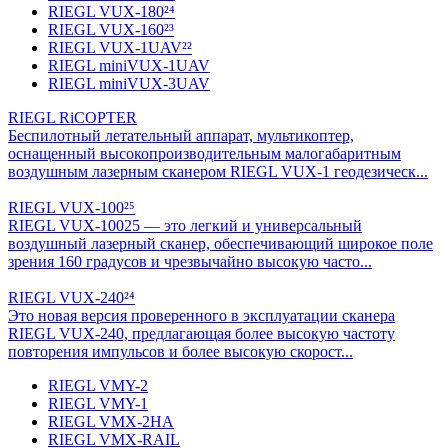
RIEGL VUX-180²⁴
RIEGL VUX-160²³
RIEGL VUX-1UAV²²
RIEGL miniVUX-1UAV
RIEGL miniVUX-3UAV
RIEGL RiCOPTER
Беспилотный летательный аппарат, мультикоптер,
оснащенный высокопроизводительным малогабаритным
воздушным лазерным сканером RIEGL VUX-1 геодезическ...
RIEGL VUX-100²⁵
RIEGL VUX-10025 — это легкий и универсальный
воздушный лазерный сканер, обеспечивающий широкое поле
зрения 160 градусов и чрезвычайно высокую часто...
RIEGL VUX-240²⁴
Это новая версия проверенного в эксплуатации сканера
RIEGL VUX-240, предлагающая более высокую частоту
повторения импульсов и более высокую скорост...
RIEGL VMY-2
RIEGL VMY-1
RIEGL VMX-2HA
RIEGL VMX-RAIL