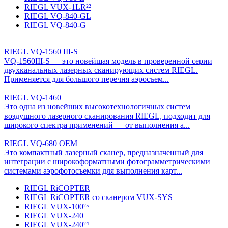
RIEGL VUX-1LR²²
RIEGL VQ-840-GL
RIEGL VQ-840-G
RIEGL VQ-1560 III-S
VQ-1560III-S — это новейшая модель в проверенной серии
двухканальных лазерных сканирующих систем RIEGL.
Применяется для большого перечня аэросъем...
RIEGL VQ-1460
Это одна из новейших высокотехнологичных систем
воздушного лазерного сканирования RIEGL, подходит для
широкого спектра применений — от выполнения а...
RIEGL VQ-680 OEM
Это компактный лазерный сканер, предназначенный для
интеграции с широкоформатными фотограмметрическими
системами аэрофотосъемки для выполнения карт...
RIEGL RiCOPTER
RIEGL RiCOPTER со сканером VUX-SYS
RIEGL VUX-100²⁵
RIEGL VUX-240
RIEGL VUX-240²⁴