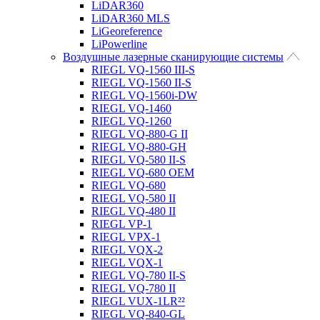
LiDAR360
LiDAR360 MLS
LiGeoreference
LiPowerline
Воздушные лазерные сканирующие системы
RIEGL VQ-1560 III-S
RIEGL VQ-1560 II-S
RIEGL VQ-1560i-DW
RIEGL VQ-1460
RIEGL VQ-1260
RIEGL VQ-880-G II
RIEGL VQ-880-GH
RIEGL VQ-580 II-S
RIEGL VQ-680 OEM
RIEGL VQ-680
RIEGL VQ-580 II
RIEGL VQ-480 II
RIEGL VP-1
RIEGL VPX-1
RIEGL VQX-2
RIEGL VQX-1
RIEGL VQ-780 II-S
RIEGL VQ-780 II
RIEGL VUX-1LR²²
RIEGL VQ-840-GL