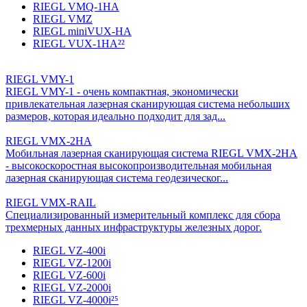
RIEGL VMQ-1HA
RIEGL VMZ
RIEGL miniVUX-HA
RIEGL VUX-1HA²²
RIEGL VMY-1
RIEGL VMY-1 - очень компактная, экономически
привлекательная лазерная сканирующая система небольших
размеров, которая идеально подходит для зад...
RIEGL VMX-2HA
Мобильная лазерная сканирующая система RIEGL VMX-2HA
- высокоскоростная высокопроизводительная мобильная
лазерная сканирующая система геодезическог...
RIEGL VMX-RAIL
Специализированный измерительный комплекс для сбора
трехмерных данных инфраструктуры железных дорог.
RIEGL VZ-400i
RIEGL VZ-1200i
RIEGL VZ-600i
RIEGL VZ-2000i
RIEGL VZ-4000i²⁵