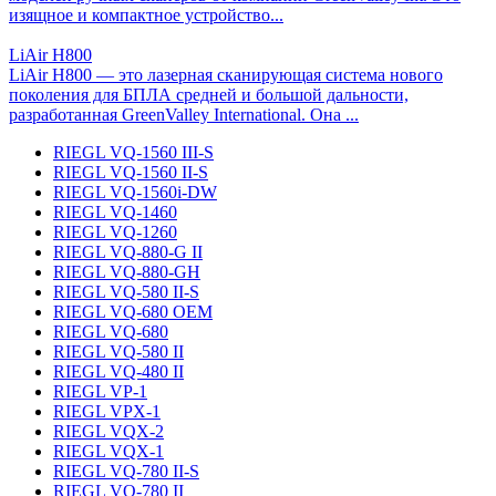
изящное и компактное устройство...
LiAir H800
LiAir H800 — это лазерная сканирующая система нового
поколения для БПЛА средней и большой дальности,
разработанная GreenValley International. Она ...
RIEGL VQ-1560 III-S
RIEGL VQ-1560 II-S
RIEGL VQ-1560i-DW
RIEGL VQ-1460
RIEGL VQ-1260
RIEGL VQ-880-G II
RIEGL VQ-880-GH
RIEGL VQ-580 II-S
RIEGL VQ-680 OEM
RIEGL VQ-680
RIEGL VQ-580 II
RIEGL VQ-480 II
RIEGL VP-1
RIEGL VPX-1
RIEGL VQX-2
RIEGL VQX-1
RIEGL VQ-780 II-S
RIEGL VQ-780 II