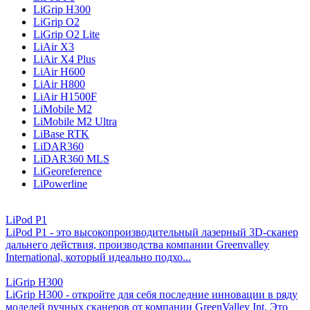
LiGrip H300
LiGrip O2
LiGrip O2 Lite
LiAir X3
LiAir X4 Plus
LiAir H600
LiAir H800
LiAir H1500F
LiMobile M2
LiMobile M2 Ultra
LiBase RTK
LiDAR360
LiDAR360 MLS
LiGeoreference
LiPowerline
LiPod P1
LiPod P1 - это высокопроизводительный лазерный 3D-сканер
дальнего действия, производства компании Greenvalley
International, который идеально подхо...
LiGrip H300
LiGrip H300 - откройте для себя последние инновации в ряду
моделей ручных сканеров от компании GreenValley Int. Это