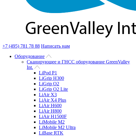
+7 (495) 781 78 88
Написать нам
Оборудование
Сканирующее и ГНСС оборудование GreenValley
Int.
LiPod P1
LiGrip H300
LiGrip O2
LiGrip O2 Lite
LiAir X3
LiAir X4 Plus
LiAir H600
LiAir H800
LiAir H1500F
LiMobile M2
LiMobile M2 Ultra
LiBase RTK