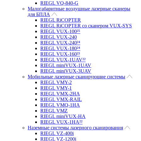
RIEGL VQ-840-G
Малогабаритные воздушные лазерные сканеры
для БПЛА
RIEGL RiCOPTER
RIEGL RiCOPTER со сканером VUX-SYS
RIEGL VUX-100²⁵
RIEGL VUX-240
RIEGL VUX-240²⁴
RIEGL VUX-180²⁴
RIEGL VUX-160²³
RIEGL VUX-1UAV²²
RIEGL miniVUX-1UAV
RIEGL miniVUX-3UAV
Мобильные лазерные сканирующие системы
RIEGL VMY-2
RIEGL VMY-1
RIEGL VMX-2HA
RIEGL VMX-RAIL
RIEGL VMQ-1HA
RIEGL VMZ
RIEGL miniVUX-HA
RIEGL VUX-1HA²²
Наземные системы лазерного сканирования
RIEGL VZ-400i
RIEGL VZ-1200i